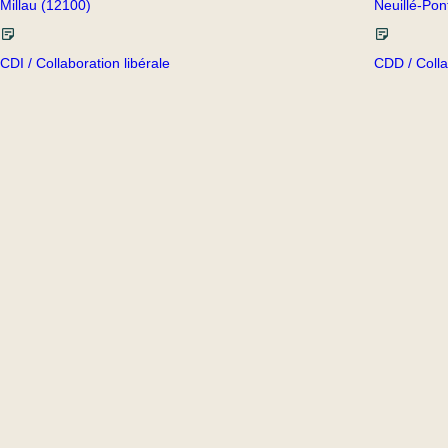
Millau (12100)
Neuillé-Pon
CDI / Collaboration libérale
CDD / Colla