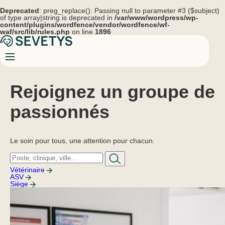
Deprecated
: preg_replace(): Passing null to parameter #3 ($subject)
of type array|string is deprecated in
/var/www/wordpress/wp-
content/plugins/wordfence/vendor/wordfence/wf-
waf/src/lib/rules.php
on line
1896
Rejoignez un groupe de
passionnés
Le soin pour tous, une attention pour chacun.
Vétérinaire
ASV
Siège